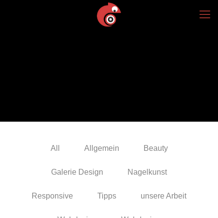
All
Allgemein
Beauty
Galerie Design
Nagelkunst
Responsive
Tipps
unsere Arbeit