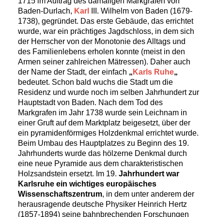
1715 im Auftrag des damaligen Markgrafen von
Baden-Durlach,
Karl
III. Wilhelm von Baden (1679-
1738), gegründet. Das erste Gebäude, das errichtet
wurde, war ein prächtiges Jagdschloss, in dem sich
der Herrscher von der Monotonie des Alltags und
des Familienlebens erholen konnte (meist in den
Armen seiner zahlreichen Mätressen). Daher auch
der Name der Stadt, der einfach
„
Karls
Ruhe
„
bedeutet. Schon bald wuchs die Stadt um die
Residenz und wurde noch im selben Jahrhundert zur
Hauptstadt von Baden. Nach dem Tod des
Markgrafen im Jahr 1738 wurde sein Leichnam in
einer Gruft auf dem Marktplatz beigesetzt, über der
ein pyramidenförmiges Holzdenkmal errichtet wurde.
Beim Umbau des Hauptplatzes zu Beginn des 19.
Jahrhunderts wurde das hölzerne Denkmal durch
eine neue Pyramide aus dem charakteristischen
Holzsandstein ersetzt. Im 19.
Jahrhundert war
Karlsruhe ein wichtiges europäisches
Wissenschaftszentrum
, in dem unter anderem der
herausragende deutsche Physiker Heinrich Hertz
(1857-1894) seine bahnbrechenden Forschungen