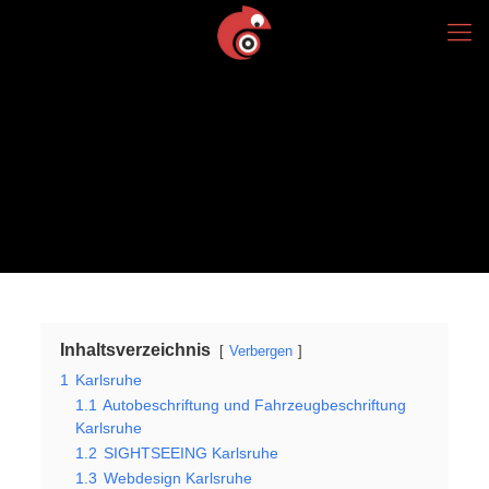
Inhaltsverzeichnis
Verbergen
1
Karlsruhe
1.1
Autobeschriftung und Fahrzeugbeschriftung
Karlsruhe
1.2
SIGHTSEEING Karlsruhe
1.3
Webdesign Karlsruhe