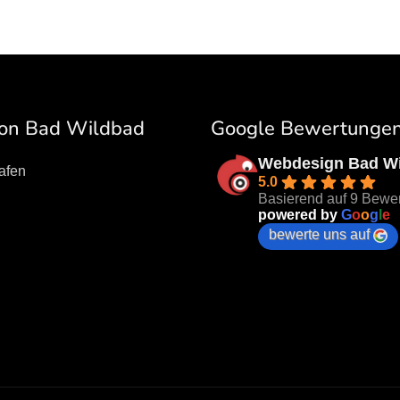
on Bad Wildbad
Google Bewertunge
Webdesign Bad W
afen
5.0
Basierend auf 9 Bewe
powered by
G
o
o
g
l
e
bewerte uns auf