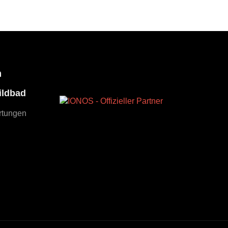
n
ildbad
rtungen